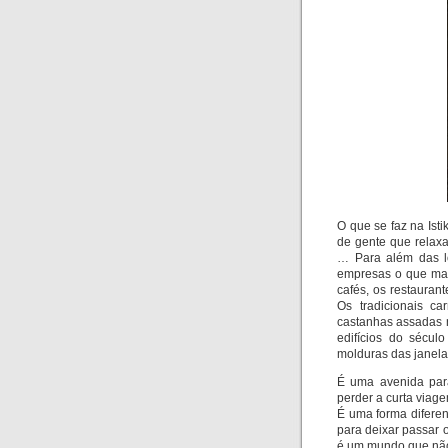
O que se faz na Ist
de gente que relax
… Para além das l
empresas o que mais
cafés, os restauran
Os tradicionais c
castanhas assadas 
edifícios do sécu
molduras das janelas
É uma avenida para
perder a curta viage
É uma forma diferen
para deixar passar o
é um mundo que não