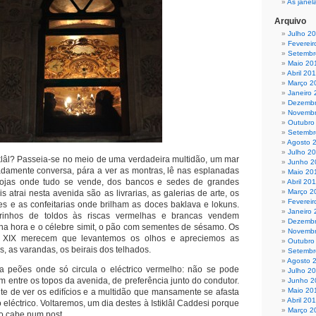
As janel
Arquivo
Julho 2
Fevereir
Setembr
Maio 20
Abril 20
Março 2
Janeiro
Dezembr
Novembr
Outubro
Setembr
Agosto 
Julho 2
iklâl? Passeia-se no meio de uma verdadeira multidão, um mar
Junho 2
adamente conversa, pára a ver as montras, lê nas esplanadas
Maio 20
ojas onde tudo se vende, dos bancos e sedes de grandes
Abril 20
Março 2
 atrai nesta avenida são as livrarias, as galerias de arte, os
Fevereir
tes e as confeitarias onde brilham as doces baklava e lokuns.
Janeiro 
arrinhos de toldos às riscas vermelhas e brancas vendem
Dezembr
na hora e o célebre simit, o pão com sementes de sésamo. Os
Novembr
lo XIX merecem que levantemos os olhos e apreciemos as
Outubro
, as varandas, os beirais dos telhados.
Setembr
Agosto 
 peões onde só circula o eléctrico vermelho: não se pode
Julho 2
m entre os topos da avenida, de preferência junto do condutor.
Junho 2
Maio 20
te de ver os edifícios e a multidão que mansamente se afasta
Abril 20
 eléctrico. Voltaremos, um dia destes à Istiklâl Caddesi porque
Março 2
 cabe num post.