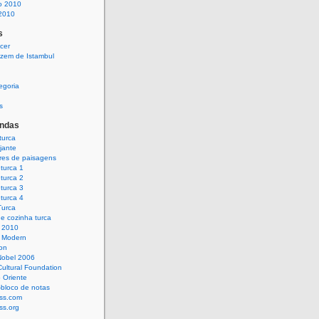
o 2010
 2010
s
cer
izem de Istambul
egoria
s
andas
turca
jante
es de paisagens
turca 1
turca 2
turca 3
turca 4
Turca
e cozinha turca
l 2010
l Modern
lon
Nobel 2006
Cultural Foundation
 Oriente
-bloco de notas
ss.com
ss.org