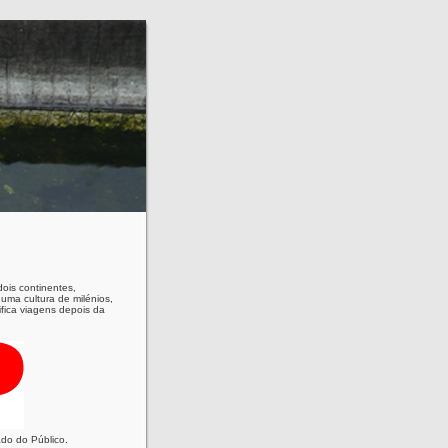
dois continentes,
ma cultura de milénios,
tifica viagens depois da
do do Público.