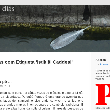
dias
Acerca
s com Etiqueta ‘Istiklâl Caddesi’
Acerca
Partilhando 
acumulando u
Istambul jus
viagem.
 a pé …
ril, 2011
ambul sem percorrer várias vezes de eléctrico e a pé, a Istiklâl
 da Liberdade,. Porquê? Porque é uma grande avenida que
es lados de Istambul, o sítio onde convivem o antigo e o
as grandes marcas internacionais e o comércio tradicional. É
Blog convida
a e até altas horas da noite circulam milhares de pessoas de