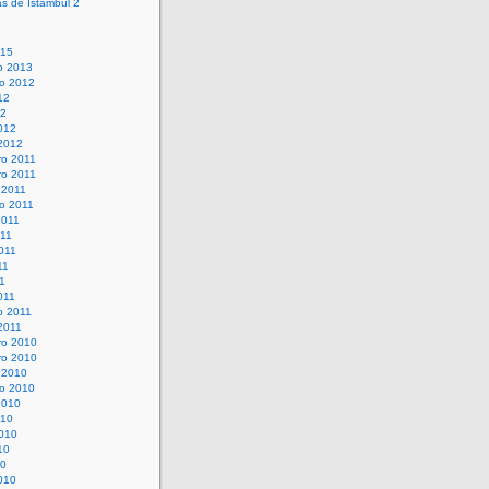
as de Istambul 2
015
o 2013
o 2012
12
12
012
 2012
o 2011
o 2011
 2011
o 2011
2011
011
011
11
11
011
o 2011
2011
o 2010
o 2010
 2010
o 2010
2010
010
010
10
10
010