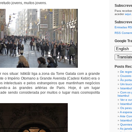
retudo jovens, muitos jovens.
Subscreve
Para receber
aceder
aqui
.
Subscreve
Entradas R
RSS Coment
Google Tr
Posts Rec
De regre
os situar: Istiklâl liga a zona da Torre Galata com a grande
Cruzeiro
nte o Império Otomano a Grande Avenida (Cadesi Kebir) era o
Às porta
os intelectuais e pelos estrangeiros que mantinham negócios
Um louc
ando-a às grandes artérias de Paris. Hoje, é um lugar
Istambul
idade sendo considerada por muitos o lugar mais cosmopolita
Com os p
Istambul
Ver e ou
Istambu
Os pesc
A espera
Arte Co
Istambul
Quentes
As janel