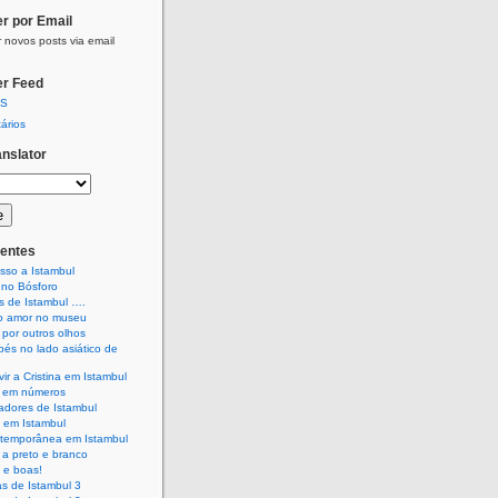
r por Email
 novos posts via email
r Feed
SS
ários
anslator
entes
sso a Istambul
 no Bósforo
s de Istambul ….
o amor no museu
 por outros olhos
és no lado asiático de
vir a Cristina em Istambul
l em números
adores de Istambul
 em Istambul
ntemporânea em Istambul
 a preto e branco
 e boas!
as de Istambul 3