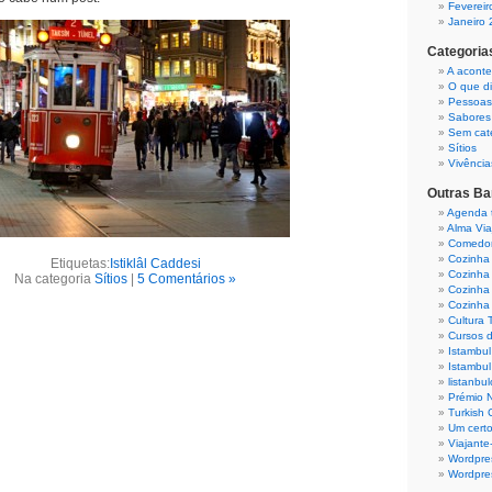
Fevereir
Janeiro
Categoria
A aconte
O que d
Pessoas
Sabores
Sem cat
Sítios
Vivência
Outras B
Agenda 
Alma Via
Comedor
Cozinha 
Etiquetas:
Istiklâl Caddesi
Cozinha 
Na categoria
Sítios
|
5 Comentários »
Cozinha 
Cozinha 
Cultura 
Cursos d
Istambu
Istambu
listanbu
Prémio 
Turkish 
Um certo
Viajante
Wordpre
Wordpre