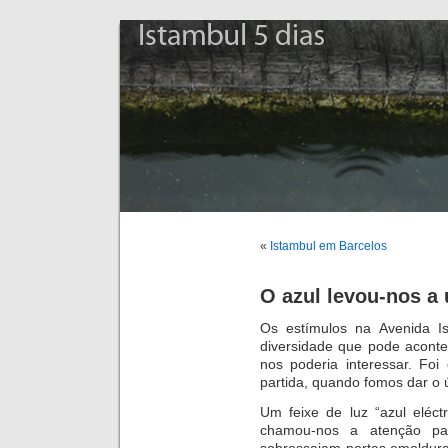
Istambul 5 dias
«
Istambul em Barcelos
O azul levou-nos a
Os estímulos na Avenida Ist
diversidade que pode acont
nos poderia interessar. Fo
partida, quando fomos dar o ú
Um feixe de luz “azul eléc
chamou-nos a atenção pa