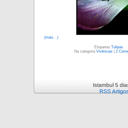
(mais…)
Etiquetas:
Tulipas
Na categoria
Vivências
|
2 Come
Istambul 5 di
RSS Artigo